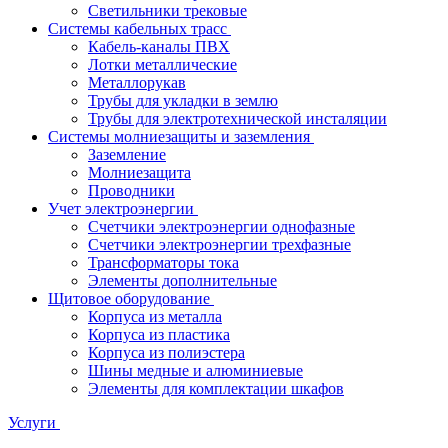
Светильники трековые
Системы кабельных трасс
Кабель-каналы ПВХ
Лотки металлические
Металлорукав
Трубы для укладки в землю
Трубы для электротехнической инсталяции
Системы молниезащиты и заземления
Заземление
Молниезащита
Проводники
Учет электроэнергии
Счетчики электроэнергии однофазные
Счетчики электроэнергии трехфазные
Трансформаторы тока
Элементы дополнительные
Щитовое оборудование
Корпуса из металла
Корпуса из пластика
Корпуса из полиэстера
Шины медные и алюминиевые
Элементы для комплектации шкафов
Услуги