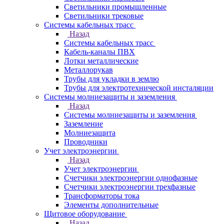
Светильники промышленные
Светильники трековые
Системы кабельных трасс
Назад
Системы кабельных трасс
Кабель-каналы ПВХ
Лотки металлические
Металлорукав
Трубы для укладки в землю
Трубы для электротехнической инсталяции
Системы молниезащиты и заземления
Назад
Системы молниезащиты и заземления
Заземление
Молниезащита
Проводники
Учет электроэнергии
Назад
Учет электроэнергии
Счетчики электроэнергии однофазные
Счетчики электроэнергии трехфазные
Трансформаторы тока
Элементы дополнительные
Щитовое оборудование
Назад