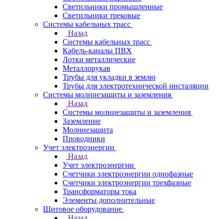
Светильники промышленные
Светильники трековые
Системы кабельных трасс
Назад
Системы кабельных трасс
Кабель-каналы ПВХ
Лотки металлические
Металлорукав
Трубы для укладки в землю
Трубы для электротехнической инсталяции
Системы молниезащиты и заземления
Назад
Системы молниезащиты и заземления
Заземление
Молниезащита
Проводники
Учет электроэнергии
Назад
Учет электроэнергии
Счетчики электроэнергии однофазные
Счетчики электроэнергии трехфазные
Трансформаторы тока
Элементы дополнительные
Щитовое оборудование
Назад