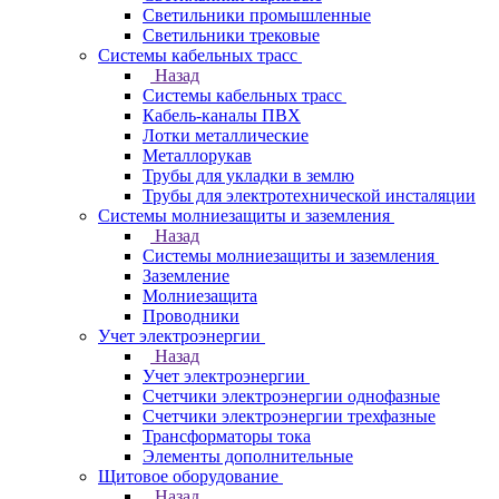
Светильники промышленные
Светильники трековые
Системы кабельных трасс
Назад
Системы кабельных трасс
Кабель-каналы ПВХ
Лотки металлические
Металлорукав
Трубы для укладки в землю
Трубы для электротехнической инсталяции
Системы молниезащиты и заземления
Назад
Системы молниезащиты и заземления
Заземление
Молниезащита
Проводники
Учет электроэнергии
Назад
Учет электроэнергии
Счетчики электроэнергии однофазные
Счетчики электроэнергии трехфазные
Трансформаторы тока
Элементы дополнительные
Щитовое оборудование
Назад