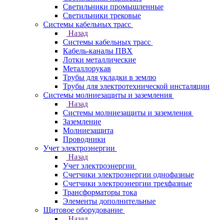
Светильники промышленные
Светильники трековые
Системы кабельных трасс
Назад
Системы кабельных трасс
Кабель-каналы ПВХ
Лотки металлические
Металлорукав
Трубы для укладки в землю
Трубы для электротехнической инсталяции
Системы молниезащиты и заземления
Назад
Системы молниезащиты и заземления
Заземление
Молниезащита
Проводники
Учет электроэнергии
Назад
Учет электроэнергии
Счетчики электроэнергии однофазные
Счетчики электроэнергии трехфазные
Трансформаторы тока
Элементы дополнительные
Щитовое оборудование
Назад