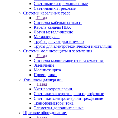
Светильники промышленные
Светильники трековые
Системы кабельных трасс
Назад
Системы кабельных трасс
Кабель-каналы ПВХ
Лотки металлические
Металлорукав
Трубы для укладки в землю
Трубы для электротехнической инсталяции
Системы молниезащиты и заземления
Назад
Системы молниезащиты и заземления
Заземление
Молниезащита
Проводники
Учет электроэнергии
Назад
Учет электроэнергии
Счетчики электроэнергии однофазные
Счетчики электроэнергии трехфазные
Трансформаторы тока
Элементы дополнительные
Щитовое оборудование
Назад