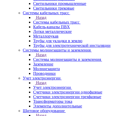
Светильники промышленные
Светильники трековые
Системы кабельных трасс
Назад
Системы кабельных трасс
Кабель-каналы ПВХ
Лотки металлические
Металлорукав
Трубы для укладки в землю
Трубы для электротехнической инсталяции
Системы молниезащиты и заземления
Назад
Системы молниезащиты и заземления
Заземление
Молниезащита
Проводники
Учет электроэнергии
Назад
Учет электроэнергии
Счетчики электроэнергии однофазные
Счетчики электроэнергии трехфазные
Трансформаторы тока
Элементы дополнительные
Щитовое оборудование
Назад