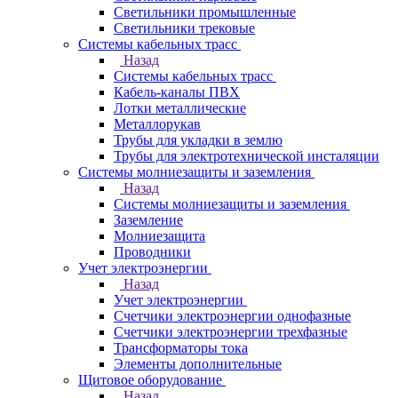
Светильники промышленные
Светильники трековые
Системы кабельных трасс
Назад
Системы кабельных трасс
Кабель-каналы ПВХ
Лотки металлические
Металлорукав
Трубы для укладки в землю
Трубы для электротехнической инсталяции
Системы молниезащиты и заземления
Назад
Системы молниезащиты и заземления
Заземление
Молниезащита
Проводники
Учет электроэнергии
Назад
Учет электроэнергии
Счетчики электроэнергии однофазные
Счетчики электроэнергии трехфазные
Трансформаторы тока
Элементы дополнительные
Щитовое оборудование
Назад