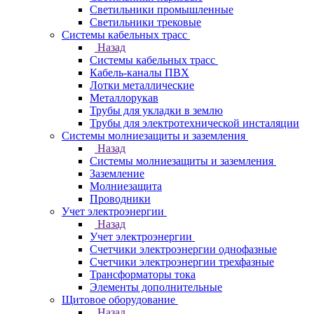
Светильники промышленные
Светильники трековые
Системы кабельных трасс
Назад
Системы кабельных трасс
Кабель-каналы ПВХ
Лотки металлические
Металлорукав
Трубы для укладки в землю
Трубы для электротехнической инсталяции
Системы молниезащиты и заземления
Назад
Системы молниезащиты и заземления
Заземление
Молниезащита
Проводники
Учет электроэнергии
Назад
Учет электроэнергии
Счетчики электроэнергии однофазные
Счетчики электроэнергии трехфазные
Трансформаторы тока
Элементы дополнительные
Щитовое оборудование
Назад