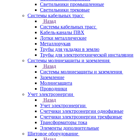
Светильники промышленные
Светильники трековые
Системы кабельных трасс
Назад
Системы кабельных трасс
Кабель-каналы ПВХ
Лотки металлические
Металлорукав
Трубы для укладки в землю
Трубы для электротехнической инсталяции
Системы молниезащиты и заземления
Назад
Системы молниезащиты и заземления
Заземление
Молниезащита
Проводники
Учет электроэнергии
Назад
Учет электроэнергии
Счетчики электроэнергии однофазные
Счетчики электроэнергии трехфазные
Трансформаторы тока
Элементы дополнительные
Щитовое оборудование
Назад