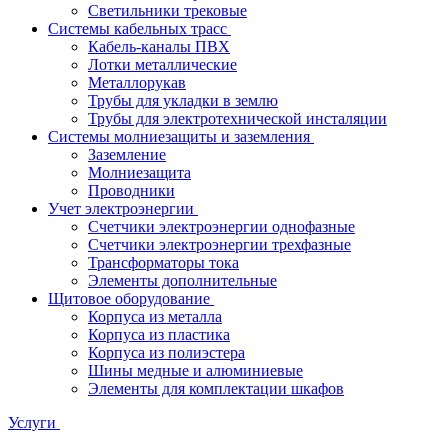
Светильники трековые
Системы кабельных трасс
Кабель-каналы ПВХ
Лотки металлические
Металлорукав
Трубы для укладки в землю
Трубы для электротехнической инсталяции
Системы молниезащиты и заземления
Заземление
Молниезащита
Проводники
Учет электроэнергии
Счетчики электроэнергии однофазные
Счетчики электроэнергии трехфазные
Трансформаторы тока
Элементы дополнительные
Щитовое оборудование
Корпуса из металла
Корпуса из пластика
Корпуса из полиэстера
Шины медные и алюминиевые
Элементы для комплектации шкафов
Услуги