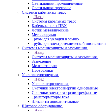
Светильники промышленные
Светильники трековые
Системы кабельных трасс
Назад
Системы кабельных трасс
Кабель-каналы ПВХ
Лотки металлические
Металлорукав
Трубы для укладки в землю
Трубы для электротехнической инсталяции
Системы молниезащиты и заземления
Назад
Системы молниезащиты и заземления
Заземление
Молниезащита
Проводники
Учет электроэнергии
Назад
Учет электроэнергии
Счетчики электроэнергии однофазные
Счетчики электроэнергии трехфазные
Трансформаторы тока
Элементы дополнительные
Щитовое оборудование
Назад