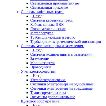
Светильники промышленные
Светильники трековые
Системы кабельных трасс
Назад
Системы кабельных трасс
Кабель-каналы ПВХ
Лотки металлические
Металлорукав
Трубы для укладки в землю
Трубы для электротехнической инсталяции
Системы молниезащиты и заземления
Назад
Системы молниезащиты и заземления
Заземление
Молниезащита
Проводники
Учет электроэнергии
Назад
Учет электроэнергии
Счетчики электроэнергии однофазные
Счетчики электроэнергии трехфазные
Трансформаторы тока
Элементы дополнительные
Щитовое оборудование
Назад