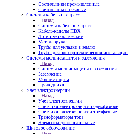
Светильники промышленные
Светильники трековые
Системы кабельных трасс
Назад
Системы кабельных трасс
Кабель-каналы ПВХ
Лотки металлические
Металлорукав
Трубы для укладки в землю
Трубы для электротехнической инсталяции
Системы молниезащиты и заземления
Назад
Системы молниезащиты и заземления
Заземление
Молниезащита
Проводники
Учет электроэнергии
Назад
Учет электроэнергии
Счетчики электроэнергии однофазные
Счетчики электроэнергии трехфазные
Трансформаторы тока
Элементы дополнительные
Щитовое оборудование
Назад