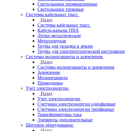
Светильники промышленные
Светильники трековые
Системы кабельных трасс
Назад
Системы кабельных трасс
Кабель-каналы ПВХ
Лотки металлические
Металлорукав
Трубы для укладки в землю
Трубы для электротехнической инсталяции
Системы молниезащиты и заземления
Назад
Системы молниезащиты и заземления
Заземление
Молниезащита
Проводники
Учет электроэнергии
Назад
Учет электроэнергии
Счетчики электроэнергии однофазные
Счетчики электроэнергии трехфазные
Трансформаторы тока
Элементы дополнительные
Щитовое оборудование
Назад