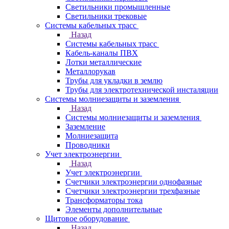
Светильники промышленные
Светильники трековые
Системы кабельных трасс
Назад
Системы кабельных трасс
Кабель-каналы ПВХ
Лотки металлические
Металлорукав
Трубы для укладки в землю
Трубы для электротехнической инсталяции
Системы молниезащиты и заземления
Назад
Системы молниезащиты и заземления
Заземление
Молниезащита
Проводники
Учет электроэнергии
Назад
Учет электроэнергии
Счетчики электроэнергии однофазные
Счетчики электроэнергии трехфазные
Трансформаторы тока
Элементы дополнительные
Щитовое оборудование
Назад