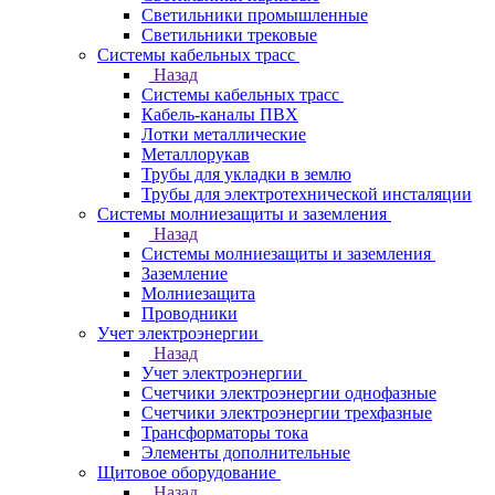
Светильники промышленные
Светильники трековые
Системы кабельных трасс
Назад
Системы кабельных трасс
Кабель-каналы ПВХ
Лотки металлические
Металлорукав
Трубы для укладки в землю
Трубы для электротехнической инсталяции
Системы молниезащиты и заземления
Назад
Системы молниезащиты и заземления
Заземление
Молниезащита
Проводники
Учет электроэнергии
Назад
Учет электроэнергии
Счетчики электроэнергии однофазные
Счетчики электроэнергии трехфазные
Трансформаторы тока
Элементы дополнительные
Щитовое оборудование
Назад